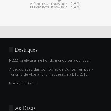
Destaques
N222 foi eleita a melhor do mundo para conduzir
A degustação das compotas de Outros Tempos -
Turismo de Aldeia foi um sucesso na BTL 2016!
Novo Site Online
As Casas