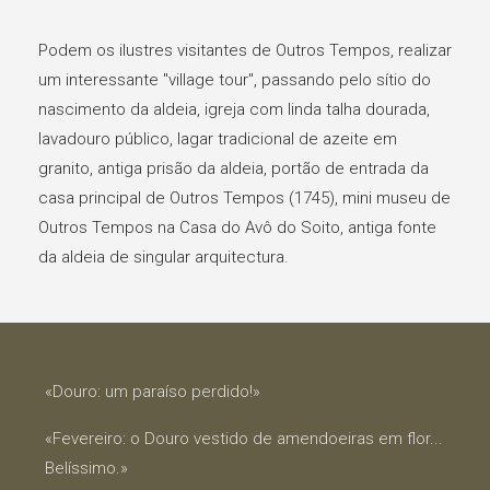
Podem os ilustres visitantes de Outros Tempos, realizar
um interessante "village tour", passando pelo sítio do
nascimento da aldeia, igreja com linda talha dourada,
lavadouro público, lagar tradicional de azeite em
granito, antiga prisão da aldeia, portão de entrada da
casa principal de Outros Tempos (1745), mini museu de
Outros Tempos na Casa do Avô do Soito, antiga fonte
da aldeia de singular arquitectura.
«Douro: um paraíso perdido!»
«Fevereiro: o Douro vestido de amendoeiras em flor...
Belíssimo.»